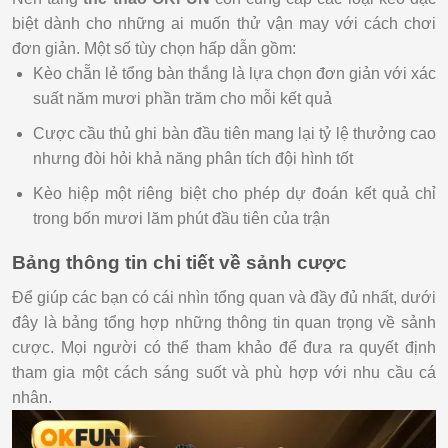
biệt dành cho những ai muốn thử vận may với cách chơi
đơn giản. Một số tùy chọn hấp dẫn gồm:
Kèo chẵn lẻ tổng bàn thắng là lựa chọn đơn giản với xác
suất năm mươi phần trăm cho mỗi kết quả
Cược cầu thủ ghi bàn đầu tiên mang lại tỷ lệ thưởng cao
nhưng đòi hỏi khả năng phân tích đội hình tốt
Kèo hiệp một riêng biệt cho phép dự đoán kết quả chỉ
trong bốn mươi lăm phút đầu tiên của trận
Bảng thông tin chi tiết về sảnh cược
Để giúp các bạn có cái nhìn tổng quan và đầy đủ nhất, dưới
đây là bảng tổng hợp những thông tin quan trọng về sảnh
cược. Mọi người có thể tham khảo để đưa ra quyết định
tham gia một cách sáng suốt và phù hợp với nhu cầu cá
nhân.