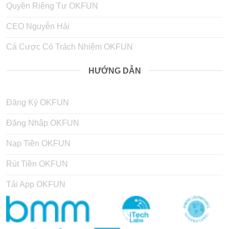
Quyền Riêng Tư OKFUN
CEO Nguyễn Hải
Cá Cược Có Trách Nhiệm OKFUN
HƯỚNG DẪN
Đăng Ký OKFUN
Đăng Nhập OKFUN
Nạp Tiền OKFUN
Rút Tiền OKFUN
Tải App OKFUN