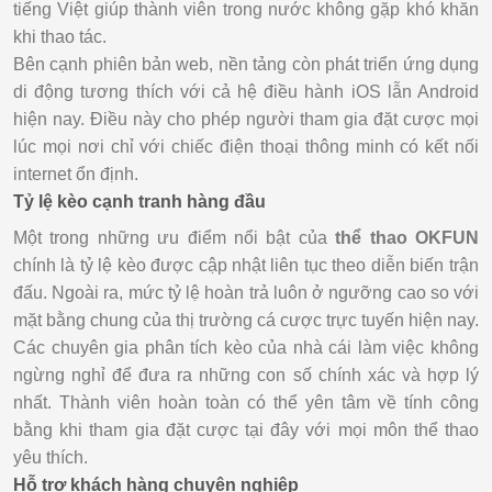
tiếng Việt giúp thành viên trong nước không gặp khó khăn
khi thao tác.
Bên cạnh phiên bản web, nền tảng còn phát triển ứng dụng
di động tương thích với cả hệ điều hành iOS lẫn Android
hiện nay. Điều này cho phép người tham gia đặt cược mọi
lúc mọi nơi chỉ với chiếc điện thoại thông minh có kết nối
internet ổn định.
Tỷ lệ kèo cạnh tranh hàng đầu
Một trong những ưu điểm nổi bật của
thể thao OKFUN
chính là tỷ lệ kèo được cập nhật liên tục theo diễn biến trận
đấu. Ngoài ra, mức tỷ lệ hoàn trả luôn ở ngưỡng cao so với
mặt bằng chung của thị trường cá cược trực tuyến hiện nay.
Các chuyên gia phân tích kèo của nhà cái làm việc không
ngừng nghỉ để đưa ra những con số chính xác và hợp lý
nhất. Thành viên hoàn toàn có thể yên tâm về tính công
bằng khi tham gia đặt cược tại đây với mọi môn thể thao
yêu thích.
Hỗ trợ khách hàng chuyên nghiệp